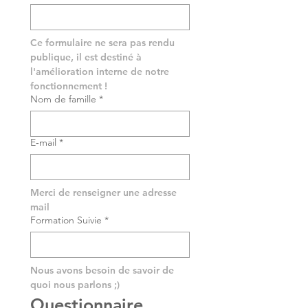
Ce formulaire ne sera pas rendu 
publique, il est destiné à 
l'amélioration interne de notre 
fonctionnement !
Nom de famille
*
E‑mail
*
Merci de renseigner une adresse 
mail
Formation Suivie
*
Nous avons besoin de savoir de 
quoi nous parlons ;)
Questionnaire