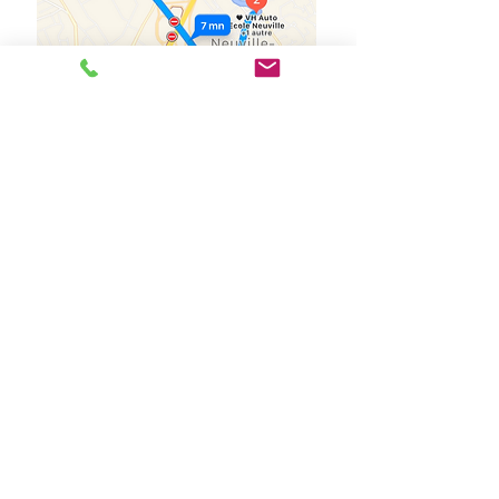
Nous profitons de l'espace du parking poids
lourds du
CIT de Roncq
(voir plan ci-contre)
déserté par les camions la journée.
Situé à proximité de notre bureau de Neuville en
Ferrain pour votre formation hors circulation.
(Durée
estimative
du trajet 7 min)
Les examens se déroulent à Lezennes 59260,
146
rue Chanzy.
ATTENTION :