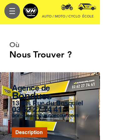
AUTO / MOTO / CYCLO
ÉCOLE
Où
Nous Trouver ?
Agence de
Bondues
13 Bis Rue du Bosquiel
03 62 27 74 41
bondues@vhautoecole.com
Description