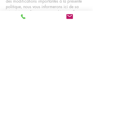
des modifications importantes à la présente
politique, nous vous informerons ici de sa
mise à jour, afin que vous sachiez quelles
informations nous recueillons, comment nous
les utilisons et dans quelles circonstances, le
cas échéant, nous les utilisons et/ou les
divulguons.
ACCEUIL
CODE DE LA ROUTE
SATISFACTION CLIENT
CONTACTEZ NOUS
NOS FORFAITS AUTO
NOS FORFAITS MOTO
NOS AGENCES
INFOS PRATIQUES
COMMENT S'INSCRIRE ?